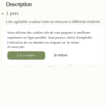
Description
2 pers.
Une agréable couleur verte se retrouve à différents endroits
de votre chambre et crée une ambiance cosy et apaisante.
Votre chambre d’environ
20 m²
propose une jolie
vue sur
Nous utilisons des cookies afin de vous proposer la meilleure
le jardin
.
expérience en ligne possible. Vous pouvez choisir d’empêcher
l’utilisation de vos données en cliquant sur 'Je refuse'.
Vous dormirez dans un
lit King Size
et vous accéderez à
En savoir plus
une
salle de bain
privative :
douche à l’italienne
, gel
Je refuse
J’ai compris
douche, shampoing, serviettes et sèche-cheveux.
Dans le reste de votre chambre, vous disposerez de
nombreux équipements : télévision, armoire avec penderie
et
climatisation
.
Caractéristique
Check-in : entre 16h et 20h
Check-out : avant 10h